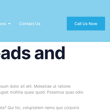
ons
Contact Us
Call Us Now
eads and
sum dolor sit elit. Molestiae ut ratione
ugiat mollitia quasi quod. Possimus quas odio
luta? Qui hic, voluptatem nemo quo corporis