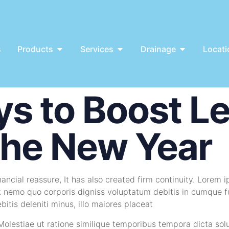
s
Products
Services
Drainage
Locati
s to Boost L
the New Year
ncial reassure, It has also created firm continuity. Lorem ip
pt nemo quo corporis digniss voluptatum debitis in cumque f
ebitis deleniti minus, illo maiores placeat
 Molestiae ut ratione similique temporibus tempora dicta so