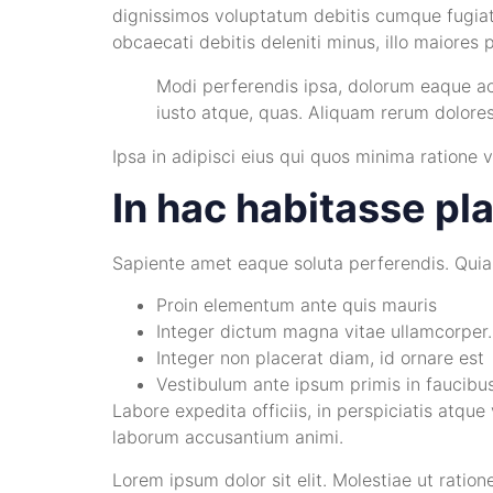
dignissimos voluptatum debitis cumque fugiat 
obcaecati debitis deleniti minus, illo maiore
Modi perferendis ipsa, dolorum eaque acc
iusto atque, quas. Aliquam rerum dolore
Ipsa in adipisci eius qui quos minima ratione
In hac habitasse pl
Sapiente amet eaque soluta perferendis. Quia ex
Proin elementum ante quis mauris
Integer dictum magna vitae ullamcorper.
Integer non placerat diam, id ornare est
Vestibulum ante ipsum primis in faucibus
Labore expedita officiis, in perspiciatis atq
laborum accusantium animi.
Lorem ipsum dolor sit elit. Molestiae ut ratio