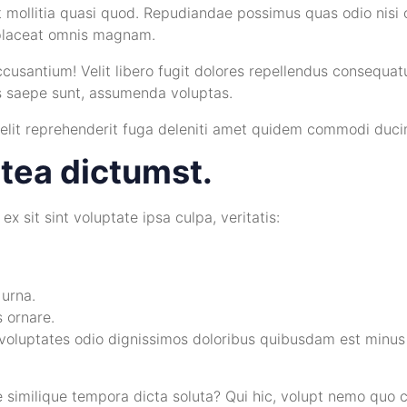
mollitia quasi quod. Repudiandae possimus quas odio nisi opt
s placeat omnis magnam.
usantium! Velit libero fugit dolores repellendus consequatu
s saepe sunt, assumenda voluptas.
 velit reprehenderit fuga deleniti amet quidem commodi duc
atea dictumst.
 sit sint voluptate ipsa culpa, veritatis:
 urna.
 ornare.
ue voluptates odio dignissimos doloribus quibusdam est minus
ne similique tempora dicta soluta? Qui hic, volupt nemo quo