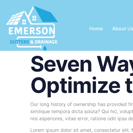
Home
About U
Seven Way
Optimize 
Our long history of ownership has provided fina
similique tempora dicta soluta? Qui hic, volu
nisi asperiores, vitae error, ratione odit ipsa d
Lorem ipsum dolor sit amet, consectetur elit.