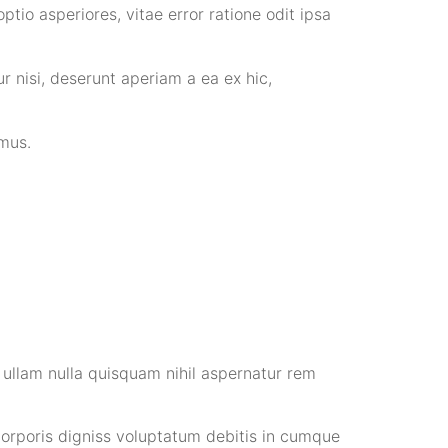
io asperiores, vitae error ratione odit ipsa
r nisi, deserunt aperiam a ea ex hic,
imus.
 ullam nulla quisquam nihil aspernatur rem
 corporis digniss voluptatum debitis in cumque